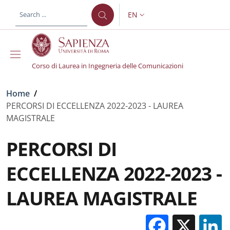
Skip to main content
Skip to footer content
EN
LANGUAGE SWITCHER: CURR
Corso di Laurea in Ingegneria delle Comunicazioni
Breadcrumb
Home
/
PERCORSI DI ECCELLENZA 2022-2023 - LAUREA
MAGISTRALE
PERCORSI DI
ECCELLENZA 2022-2023 -
LAUREA MAGISTRALE
Facebo
X