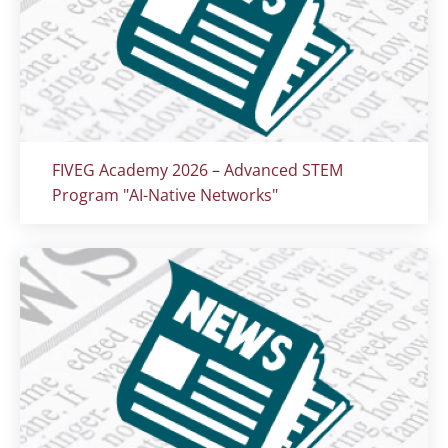
Titolo card
:
FIVEG Academy 2026 – Advanced STEM
Program "AI-Native Networks"