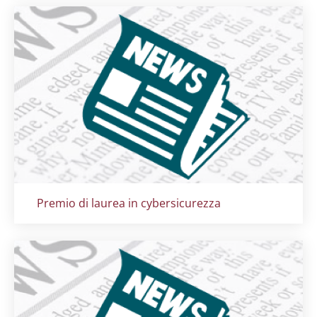
Titolo card
:
Premio di laurea in cybersicurezza