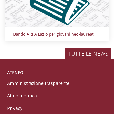
Titolo card
:
Bando ARPA Lazio per giovani neo-laureati
TUTTE LE NEWS
Footer menu
ATENEO
Amministrazione trasparente
Atti di notifica
Privacy