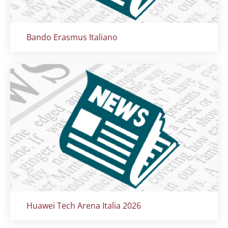
Titolo card
:
Bando Erasmus Italiano
Titolo card
:
Huawei Tech Arena Italia 2026