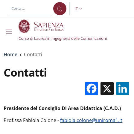
Salta al contenuto principale
Skip to footer content
IT
SELETTORE LINGUA: CURREN
Corso di Laurea in Ingegneria delle Comunicazioni
Briciole di pane
Home
/
Contatti
Contatti
Facebo
X
Presidente del Consiglio Di Area Didattica (C.A.D.)
Prof.ssa Fabiola Colone -
fabiola.colone@uniroma1.it