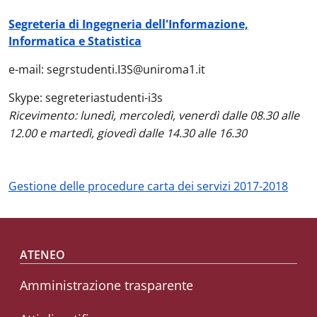
Segreteria di Ingegneria dell'Informazione,
Informatica e Statistica
e-mail:
segrstudenti.I3S@uniroma1.it
Skype:
segreteriastudenti-i3s
Ricevimento:
lunedì, mercoledì, venerdì dalle 08.30 alle
12.00 e
martedì, giovedì dalle 14.30 alle 16.30
Gestione delle procedure carta dei servizi 2017-2018
Footer menu
ATENEO
Amministrazione trasparente