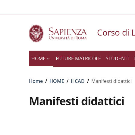
Slim to
Salta al contenuto principale
Skip to footer content
Corso di 
HOME
FUTURE MATRICOLE
STUDENTI
Briciole di pane
Home
/
HOME
/
Il CAD
/
Manifesti didattici
Manifesti didattici