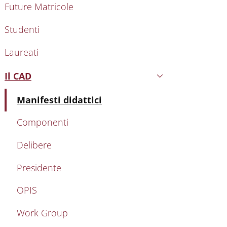
Future Matricole
Studenti
Laureati
Il CAD
Attivo
Attivo
Manifesti didattici
Componenti
Delibere
Presidente
OPIS
Work Group