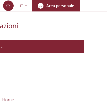
Area personale
IT
SELETTORE LINGUA: CURRENT LANGUAGE
azioni
NE
nkedIn
AIN NAVIGATION
Home