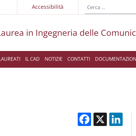
p
Accessibilità
Laurea in Ingegneria delle Comunic
LAUREATI
IL CAD
NOTIZIE
CONTATTI
DOCUMENTAZIO
Facebook
X
Li
M