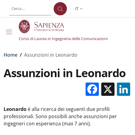
Salta al contenuto principale
Skip to footer content
IT
SELETTORE LINGUA: CURREN
Corso di Laurea in Ingegneria delle Comunicazioni
Briciole di pane
Home
/
Assunzioni in Leonardo
Assunzioni in Leonardo
Facebo
X
Leonardo
è alla ricerca dei seguenti due profili
professionali. Sono possibili anche assunzioni per
ingegneri con esperienza (max 7 anni).